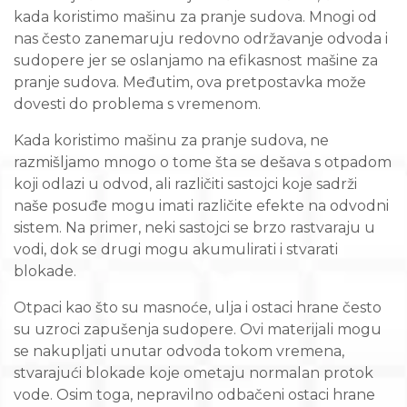
kada koristimo mašinu za pranje sudova. Mnogi od
nas često zanemaruju redovno održavanje odvoda i
sudopere jer se oslanjamo na efikasnost mašine za
pranje sudova. Međutim, ova pretpostavka može
dovesti do problema s vremenom.
Kada koristimo mašinu za pranje sudova, ne
razmišljamo mnogo o tome šta se dešava s otpadom
koji odlazi u odvod, ali različiti sastojci koje sadrži
naše posuđe mogu imati različite efekte na odvodni
sistem. Na primer, neki sastojci se brzo rastvaraju u
vodi, dok se drugi mogu akumulirati i stvarati
blokade.
Otpaci kao što su masnoće, ulja i ostaci hrane često
su uzroci zapušenja sudopere. Ovi materijali mogu
se nakupljati unutar odvoda tokom vremena,
stvarajući blokade koje ometaju normalan protok
vode. Osim toga, nepravilno odbačeni ostaci hrane