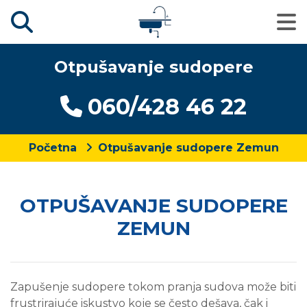
Otpušavanje sudopere
060/428 46 22
Početna
Otpušavanje sudopere Zemun
OTPUŠAVANJE SUDOPERE
ZEMUN
Zapušenje sudopere tokom pranja sudova može biti
frustrirajuće iskustvo koje se često dešava, čak i