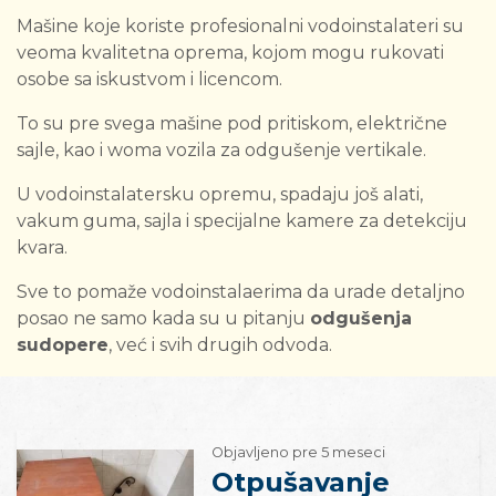
Mašine koje koriste profesionalni vodoinstalateri su
veoma kvalitetna oprema, kojom mogu rukovati
osobe sa iskustvom i licencom.
To su pre svega mašine pod pritiskom, električne
sajle, kao i woma vozila za odgušenje vertikale.
U vodoinstalatersku opremu, spadaju još alati,
vakum guma, sajla i specijalne kamere za detekciju
kvara.
Sve to pomaže vodoinstalaerima da urade detaljno
posao ne samo kada su u pitanju
odgušenja
sudopere
, već i svih drugih odvoda.
Objavljeno pre 5 meseci
Otpušavanje