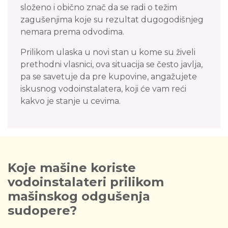
složeno i obično znač da se radi o težim
zagušenjima koje su rezultat dugogodišnjeg
nemara prema odvodima.
Prilikom ulaska u novi stan u kome su živeli
prethodni vlasnici, ova situacija se često javlja,
pa se savetuje da pre kupovine, angažujete
iskusnog vodoinstalatera, koji će vam reći
kakvo je stanje u cevima.
Koje mašine koriste
vodoinstalateri prilikom
mašinskog odgušenja
sudopere?