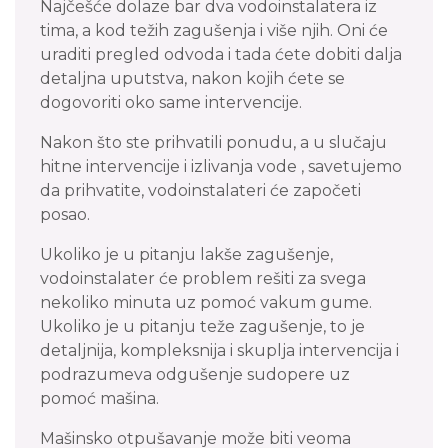
Najčešće dolaze bar dva vodoinstalatera iz
tima, a kod težih zagušenja i više njih. Oni će
uraditi pregled odvoda i tada ćete dobiti dalja
detaljna uputstva, nakon kojih ćete se
dogovoriti oko same intervencije.
Nakon što ste prihvatili ponudu, a u slučaju
hitne intervencije i izlivanja vode , savetujemo
da prihvatite, vodoinstalateri će započeti
posao.
Ukoliko je u pitanju lakše zagušenje,
vodoinstalater će problem rešiti za svega
nekoliko minuta uz pomoć vakum gume.
Ukoliko je u pitanju teže zagušenje, to je
detaljnija, kompleksnija i skuplja intervencija i
podrazumeva odgušenje sudopere uz
pomoć mašina.
Mašinsko otpušavanje može biti veoma