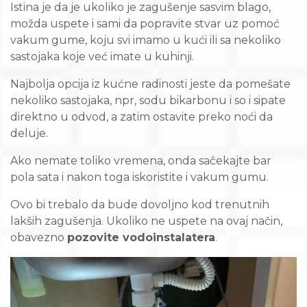
Istina je da je ukoliko je zagušenje sasvim blago,
možda uspete i sami da popravite stvar uz pomoć
vakum gume, koju svi imamo u kući ili sa nekoliko
sastojaka koje već imate u kuhinji.
Najbolja opcija iz kućne radinosti jeste da pomešate
nekoliko sastojaka, npr, sodu bikarbonu i so i sipate
direktno u odvod, a zatim ostavite preko noći da
deluje.
Ako nemate toliko vremena, onda sačekajte bar
pola sata i nakon toga iskoristite i vakum gumu.
Ovo bi trebalo da bude dovoljno kod trenutnih
lakših zagušenja. Ukoliko ne uspete na ovaj način,
obavezno
pozovite vodoinstalatera
.