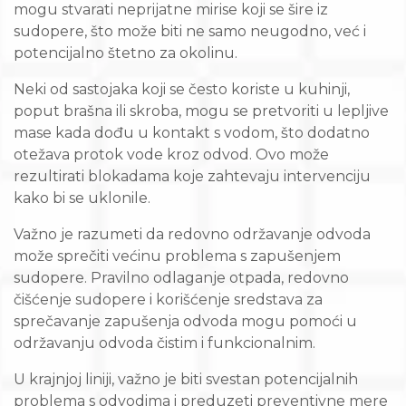
mogu stvarati neprijatne mirise koji se šire iz
sudopere, što može biti ne samo neugodno, već i
potencijalno štetno za okolinu.
Neki od sastojaka koji se često koriste u kuhinji,
poput brašna ili skroba, mogu se pretvoriti u lepljive
mase kada dođu u kontakt s vodom, što dodatno
otežava protok vode kroz odvod. Ovo može
rezultirati blokadama koje zahtevaju intervenciju
kako bi se uklonile.
Važno je razumeti da redovno održavanje odvoda
može sprečiti većinu problema s zapušenjem
sudopere. Pravilno odlaganje otpada, redovno
čišćenje sudopere i korišćenje sredstava za
sprečavanje zapušenja odvoda mogu pomoći u
održavanju odvoda čistim i funkcionalnim.
U krajnjoj liniji, važno je biti svestan potencijalnih
problema s odvodima i preduzeti preventivne mere