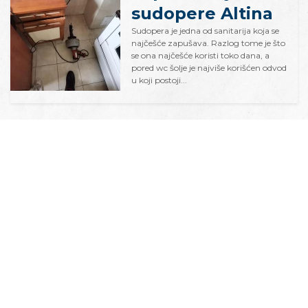
sudopere Altina
Sudopera je jedna od sanitarija koja se
najčešće zapušava. Razlog tome je što
se ona najčešće koristi toko dana, a
pored wc šolje je najviše korišćen odvod
u koji postoji...