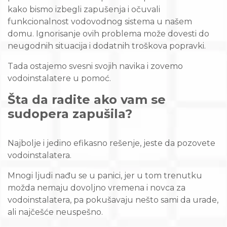
kako bismo izbegli zapušenja i očuvali
funkcionalnost vodovodnog sistema u našem
domu. Ignorisanje ovih problema može dovesti do
neugodnih situacija i dodatnih troškova popravki.
Tada ostajemo svesni svojih navika i zovemo
vodoinstalatere u pomoć.
Šta da radite ako vam se
sudopera zapušila?
Najbolje i jedino efikasno rešenje, jeste da pozovete
vodoinstalatera.
Mnogi ljudi nađu se u panici, jer u tom trenutku
možda nemaju dovoljno vremena i novca za
vodoinstalatera, pa pokušavaju nešto sami da urade,
ali najčešće neuspešno.