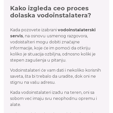
Kako izgleda ceo proces
dolaska vodoinstalatera?
Kada pozovete izabrani
vodoinstalaterski
servis
, na osnovu usmenog razgovora,
vodoistalteri mogu dobiti značajne
informacije, koje će im pomoći da otkriju
koliko je situacija ozbiljna, odnosno koliki je
stepen zagušenja u pitanju.
Vodoinstalateri će vam dati i nekoliko korisnih
saveta, šta bi trebalo da uradite, dok oni ne
stignu na vašu adresu.
Kada vodoinstalateri izađu na teren, oni sa
sobom već imaju svu neophodnu opremu i
alate.