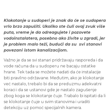
Klokotanje u sudoperi je znak da će se sudopera
vrlo brzo zapušiti. Ukoliko ste čuli ovaj zvuk više
puta, vreme je da odreagujete i pozovete
vodoinstalatera, posebno ako živite u zgradi, jer
je problem malo teži, budući da su svi stanovi
povezani istom kanalizacijom.
Važno je da se svi stanari pridržavaju rasporeda i da
vode računa da u sudoperu ne bacaju ostatke
hrane. Tek tada se možete nadati da će instalacije
biti pravilno održavane. Međutim, ako je klokotanje
već nastalo, trebalo bi da se preduzmu adekvatni
koraci i da se ustanovi gde je nastalo zagušenje
zbog koga se klokotanje čuje. Trabalo bi ispitati da li
se klokotanje čuje u svim stanovima i uraditi
detekciju uz pomoć specijalnih kamera.