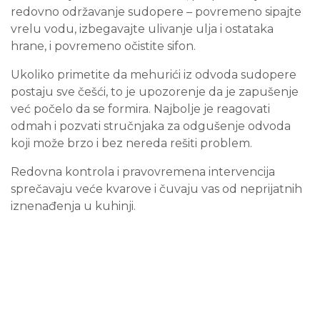
redovno održavanje sudopere – povremeno sipajte
vrelu vodu, izbegavajte ulivanje ulja i ostataka
hrane, i povremeno očistite sifon.
Ukoliko primetite da mehurići iz odvoda sudopere
postaju sve češći, to je upozorenje da je zapušenje
već počelo da se formira. Najbolje je reagovati
odmah i pozvati stručnjaka za odgušenje odvoda
koji može brzo i bez nereda rešiti problem.
Redovna kontrola i pravovremena intervencija
sprečavaju veće kvarove i čuvaju vas od neprijatnih
iznenađenja u kuhinji.