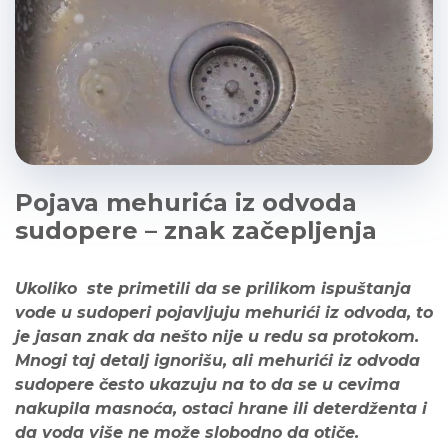
Pojava mehurića iz odvoda
sudopere – znak začepljenja
Ukoliko ste primetili da se prilikom ispuštanja
vode u sudoperi pojavljuju mehurići iz odvoda, to
je jasan znak da nešto nije u redu sa protokom.
Mnogi taj detalj ignorišu, ali mehurići iz odvoda
sudopere često ukazuju na to da se u cevima
nakupila masnoća, ostaci hrane ili deterdženta i
da voda više ne može slobodno da otiče.