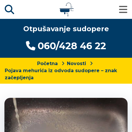
Otpušavanje sudopere
060/428 46 22
Početna
Novosti
Pojava mehurića iz odvoda sudopere – znak
začepljenja