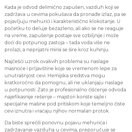
Kada je odvod delimično zapušen, vazduh koji se
zadržava u cevima pokušava da pronađe izlaz, pa se
pojavljuju mehurići i karakteristično klokotanje. U
početku to deluje bezazleno, ali ako se ne reaguje
na vreme, zapušenje postaje sve ozbiljnije i može
doći do potpunog zastoja – tada voda više ne
prolazi, a neprijatni mirisi se šire kroz kuhinju.
Najčešći uzrok ovakvih problema su naslage
masnoće i prljavštine koje se vremenom lepe za
unutrašnjost cevi. Hemijska sredstva mogu
kratkoročno da pomognu, ali ne uklanjaju naslage
u potpunosti. Zato je profesionalno čišćenje odvoda
najefikasnije rešenje – majstori koriste sajle i
specijalne mašine pod pritiskom koje temeljno čiste
cevi iznutra i vraćaju njihov normalan protok.
Da biste sprečili ponovnu pojavu mehurića i
zadržavanje vazduha u cevima, preporučuje se